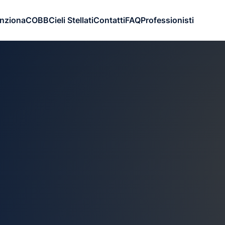
nziona
COBB
Cieli Stellati
Contatti
FAQ
Professionisti