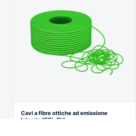
Cavi a fibre ottiche ad emissione
laterale “FEL-PL”
I cavi ad emissione laterale consentono di poter
decorare ed evidenziare pareti, soffitti, pavimenti,