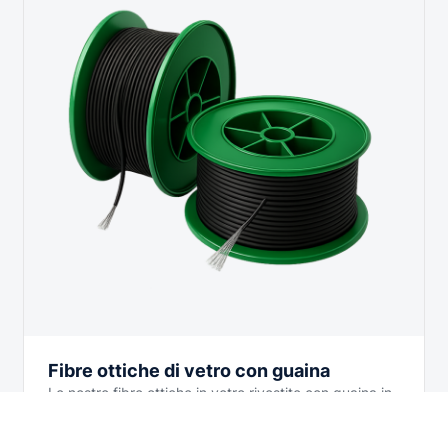
Fibre ottiche di vetro con guaina
Le nostre fibre ottiche in vetro rivestite con guaina in
megolon, sono le migliori presenti sul mercato per
l’elevata qualità…